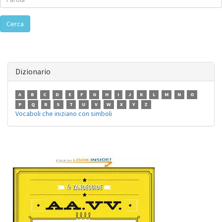
Cerca
Dizionario
A
B
C
D
E
F
G
H
I
J
K
L
M
N
O
P
Q
R
S
T
U
V
W
X
Y
Z
Vocaboli che iniziano con simboli