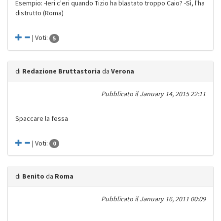
Esempio: -Ieri c'eri quando Tizio ha blastato troppo Caio? -Sì, l'ha
distrutto (Roma)
| Voti:
5
di
Redazione Bruttastoria
da
Verona
Pubblicato il
January 14, 2015 22:11
Spaccare la fessa
| Voti:
0
di
Benito
da
Roma
Pubblicato il
January 16, 2011 00:09