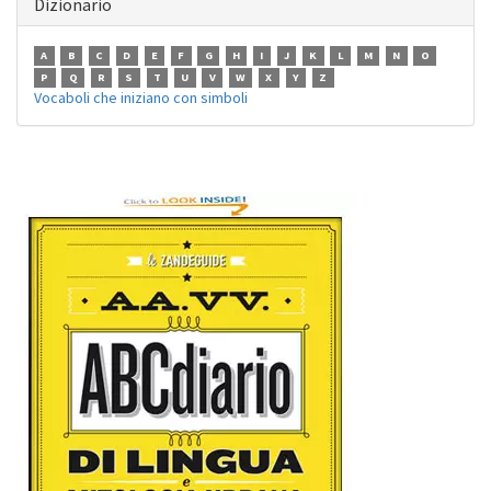
Dizionario
A
B
C
D
E
F
G
H
I
J
K
L
M
N
O
P
Q
R
S
T
U
V
W
X
Y
Z
Vocaboli che iniziano con simboli