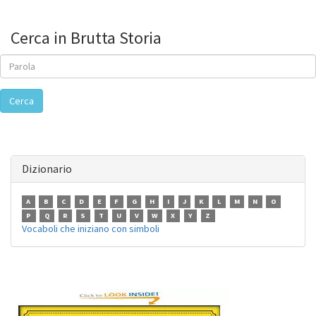
Cerca in Brutta Storia
Cerca
Dizionario
A
B
C
D
E
F
G
H
I
J
K
L
M
N
O
P
Q
R
S
T
U
V
W
X
Y
Z
Vocaboli che iniziano con simboli