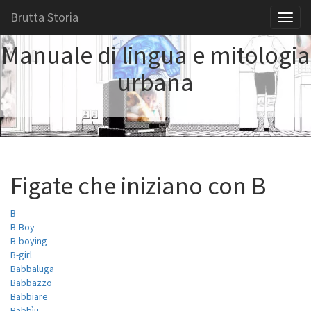
Brutta Storia
Toggl
naviga
Manuale di lingua e mitologia
urbana
Figate che iniziano con B
B
B-Boy
B-boying
B-girl
Babbaluga
Babbazzo
Babbiare
Babbìu