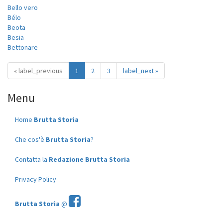
Bello vero
Bélo
Beota
Besia
Bettonare
« label_previous
1
2
3
label_next »
Menu
Home
Brutta Storia
Che cos'è
Brutta Storia
?
Contatta la
Redazione Brutta Storia
Privacy Policy
Brutta Storia
@