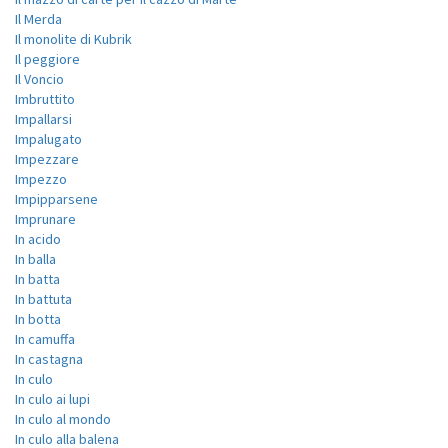
Il Merda
Il monolite di Kubrik
Il peggiore
Il Voncio
Imbruttito
Impallarsi
Impalugato
Impezzare
Impezzo
Impipparsene
Imprunare
In acido
In balla
In batta
In battuta
In botta
In camuffa
In castagna
In culo
In culo ai lupi
In culo al mondo
In culo alla balena