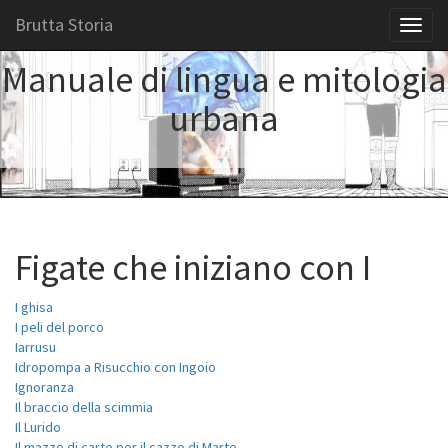
Brutta Storia
Toggl
naviga
Manuale di lingua e mitologia
urbana
Figate che iniziano con I
I ghisa
I peli del porco
Iarrusu
Idropompa a Risucchio con Ingoio
Ignoranza
Il braccio della scimmia
Il Lurido
Il mazzo di carte per il cazzo di Marte