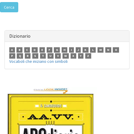
Cerca
Dizionario
A
B
C
D
E
F
G
H
I
J
K
L
M
N
O
P
Q
R
S
T
U
V
W
X
Y
Z
Vocaboli che iniziano con simboli