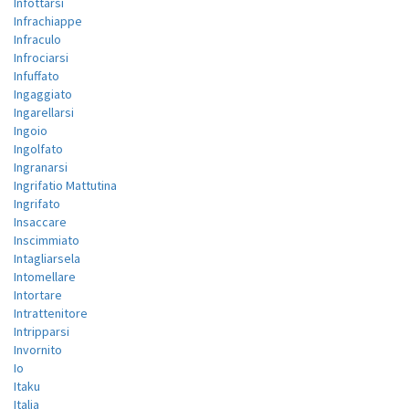
Infottarsi
Infrachiappe
Infraculo
Infrociarsi
Infuffato
Ingaggiato
Ingarellarsi
Ingoio
Ingolfato
Ingranarsi
Ingrifatio Mattutina
Ingrifato
Insaccare
Inscimmiato
Intagliarsela
Intomellare
Intortare
Intrattenitore
Intripparsi
Invornito
Io
Itaku
Italia