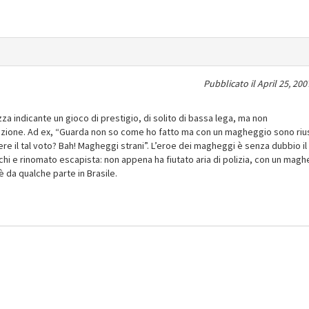
Pubblicato il
April 25, 200
a indicante un gioco di prestigio, di solito di bassa lega, ma non
uazione. Ad ex, “Guarda non so come ho fatto ma con un magheggio sono riu
ere il tal voto? Bah! Magheggi strani”. L’eroe dei magheggi è senza dubbio i
i e rinomato escapista: non appena ha fiutato aria di polizia, con un mag
 è da qualche parte in Brasile.