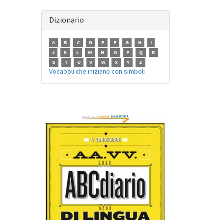
Dizionario
A
B
C
D
E
F
G
H
I
J
K
L
M
N
O
P
Q
R
S
T
U
V
W
X
Y
Z
Vocaboli che iniziano con simboli