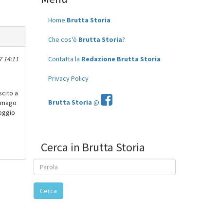
Home
Brutta Storia
Che cos'è
Brutta Storia
?
7 14:11
Contatta la
Redazione Brutta Storia
Privacy Policy
scito a
Brutta Storia
@
l mago
heggio
Cerca in Brutta Storia
Cerca