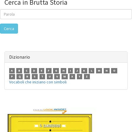
Cerca in Brutta Storia
Cerca
Dizionario
A
B
C
D
E
F
G
H
I
J
K
L
M
N
O
P
Q
R
S
T
U
V
W
X
Y
Z
Vocaboli che iniziano con simboli