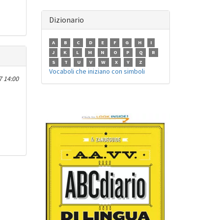
Dizionario
A
B
C
D
E
F
G
H
I
J
K
L
M
N
O
P
Q
R
S
T
U
V
W
X
Y
Z
Vocaboli che iniziano con simboli
7 14:00