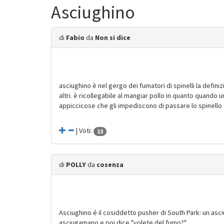
Asciughino
di
Fabio
da
Non si dice
asciughino è nel gergo dei fumatori di spinelli la defi
altri. è ricollegabile al mangiar pollo in quanto quand
appiccicose che gli impediscono di passare lo spinello
| Voti:
13
di
POLLY
da
cosenza
Asciughino é il cosiddetto pusher di South Park: un as
asciugamano e poi dice "volete del fumo?"