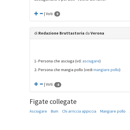
| Voti:
9
di
Redazione Bruttastoria
da
Verona
1- Persona che asciuga (vd.
asciugare
)
2- Persona che mangia pollo (vedi
mangiare pollo
)
| Voti:
-8
Figate collegate
Asciugare
Bum
Chi arriccia appiccia
Mangiare pollo