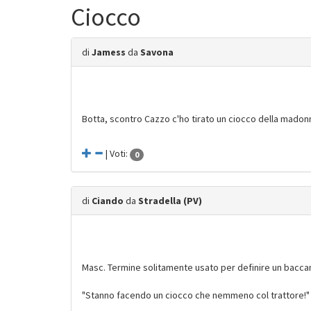
Ciocco
di
Jamess
da
Savona
Botta, scontro Cazzo c'ho tirato un ciocco della madon
| Voti:
0
di
Ciando
da
Stradella (PV)
Masc. Termine solitamente usato per definire un baccan
"Stanno facendo un ciocco che nemmeno col trattore!"