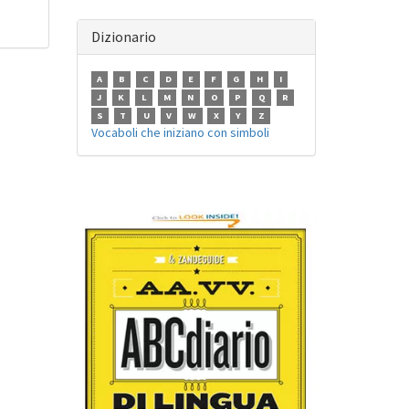
Dizionario
A
B
C
D
E
F
G
H
I
J
K
L
M
N
O
P
Q
R
S
T
U
V
W
X
Y
Z
Vocaboli che iniziano con simboli