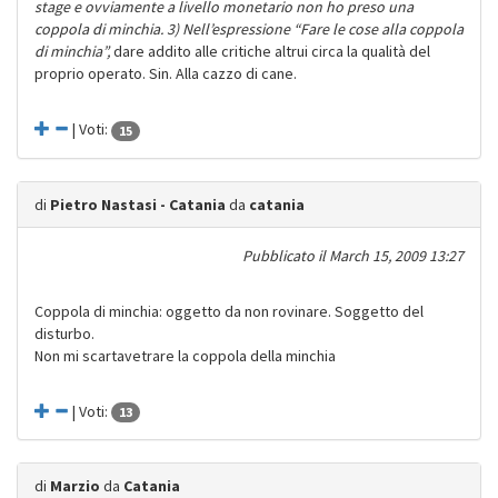
stage e ovviamente a livello monetario non ho preso una
coppola di minchia. 3) Nell’espressione “Fare le cose alla coppola
di minchia”,
dare addito alle critiche altrui circa la qualità del
proprio operato. Sin. Alla cazzo di cane.
| Voti:
15
di
Pietro Nastasi - Catania
da
catania
Pubblicato il
March 15, 2009 13:27
Coppola di minchia: oggetto da non rovinare. Soggetto del
disturbo.
Non mi scartavetrare la coppola della minchia
| Voti:
13
di
Marzio
da
Catania