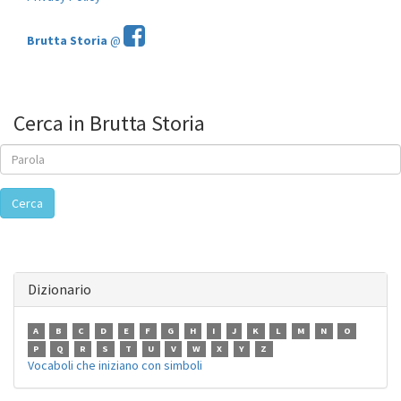
Brutta Storia
@
Cerca in Brutta Storia
Cerca
Dizionario
A
B
C
D
E
F
G
H
I
J
K
L
M
N
O
P
Q
R
S
T
U
V
W
X
Y
Z
Vocaboli che iniziano con simboli