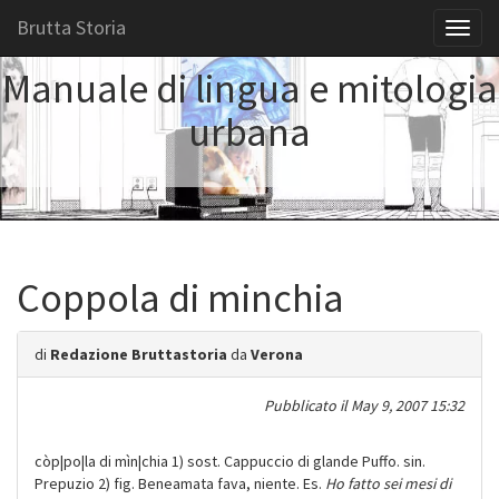
Brutta Storia
Toggl
naviga
Manuale di lingua e mitologia
urbana
Coppola di minchia
di
Redazione Bruttastoria
da
Verona
Pubblicato il
May 9, 2007 15:32
còp|po|la di mìn|chia 1) sost. Cappuccio di glande Puffo. sin.
Prepuzio 2) fig. Beneamata fava, niente. Es.
Ho fatto sei mesi di