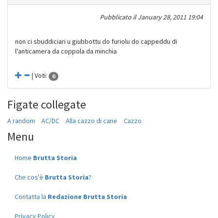
Pubblicato il
January 28, 2011 19:04
non ci sbuddiciari u giubbottu do furiolu do cappeddu di
l'anticamera da coppola da minchia
| Voti:
0
Figate collegate
A random
AC/DC
Alla cazzo di cane
Cazzo
Menu
Home
Brutta Storia
Che cos'è
Brutta Storia
?
Contatta la
Redazione Brutta Storia
Privacy Policy