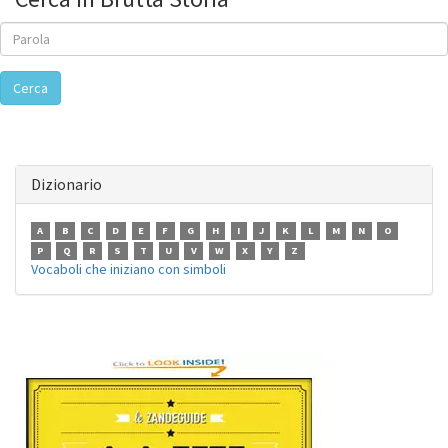
Cerca
Dizionario
A
B
C
D
E
F
G
H
I
J
K
L
M
N
O
P
Q
R
S
T
U
V
W
X
Y
Z
Vocaboli che iniziano con simboli