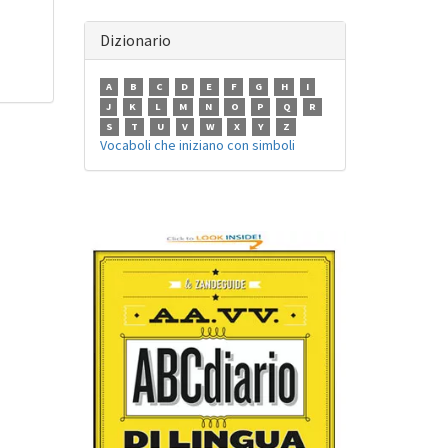
Dizionario
A
B
C
D
E
F
G
H
I
J
K
L
M
N
O
P
Q
R
S
T
U
V
W
X
Y
Z
Vocaboli che iniziano con simboli