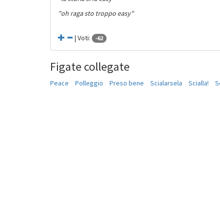
"oh raga sto troppo easy"
| Voti:
-62
Figate collegate
Peace
Polleggio
Preso bene
Scialarsela
Scialla!
S