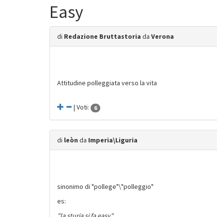
Easy
di
Redazione Bruttastoria
da
Verona
Attitudine polleggiata verso la vita
| Voti:
6
di
leòn
da
Imperia\Liguria
sinonimo di "pollege"\"polleggio"
es:
"la sturia si fa easy"