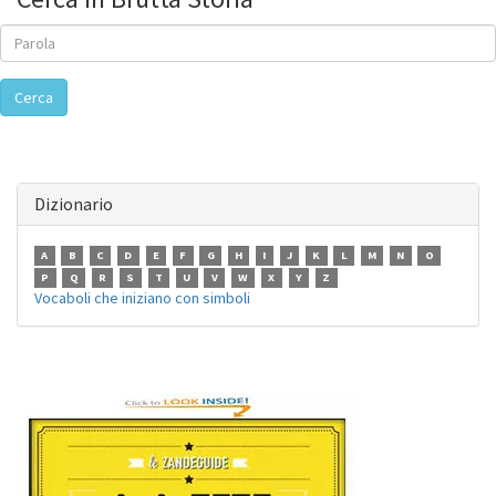
Cerca
Dizionario
A
B
C
D
E
F
G
H
I
J
K
L
M
N
O
P
Q
R
S
T
U
V
W
X
Y
Z
Vocaboli che iniziano con simboli