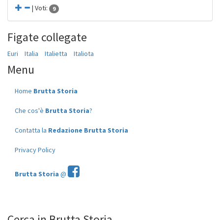
| Voti:
9
Figate collegate
Euri
Italia
Italietta
Italiota
Menu
Home
Brutta Storia
Che cos'è
Brutta Storia
?
Contatta la
Redazione Brutta Storia
Privacy Policy
Brutta Storia
@
Cerca in Brutta Storia