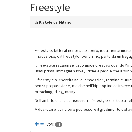
Freestyle
di
K-style
da
Milano
Freestyle, letteralmente stile libero, idealmente indica 
impossibile, e il freestyle, per un mc, parte da un bagagl
Il free-style raggiunge il suo apice creativo quando l’mc 
usati prima, immagini nuove, liriche e parole che il pubb
Il freestyle si esercita nelle jamsession, termine mutu
senza preparazione, ma che nell’hip-hop indica invece un
breacking, djing, mcing.
Nell’ambito di una Jamsession il freestyle si articola nella
A decretare il vincitore può essere il gradimento del p
| Voti:
-1