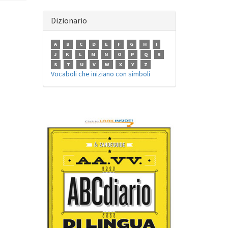
Dizionario
A
B
C
D
E
F
G
H
I
J
K
L
M
N
O
P
Q
R
S
T
U
V
W
X
Y
Z
Vocaboli che iniziano con simboli