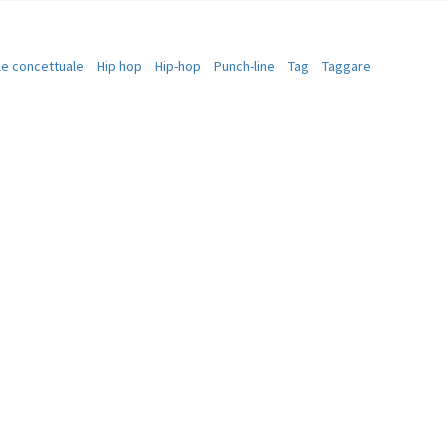
le concettuale
Hip hop
Hip-hop
Punch-line
Tag
Taggare