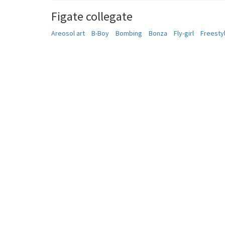
Figate collegate
Areosol art
B-Boy
Bombing
Bonza
Fly-girl
Freesty