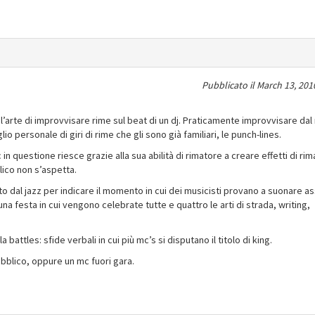
Pubblicato il
March 13, 201
l’arte di improvvisare rime sul beat di un dj. Praticamente improvvisare dal 
io personale di giri di rime che gli sono già familiari, le punch-lines.
in questione riesce grazie alla sua abilità di rimatore a creare effetti di rim
lico non s’aspetta.
ato dal jazz per indicare il momento in cui dei musicisti provano a suonare 
a festa in cui vengono celebrate tutte e quattro le arti di strada, writing,
 battles: sfide verbali in cui più mc’s si disputano il titolo di king.
ubblico, oppure un mc fuori gara.