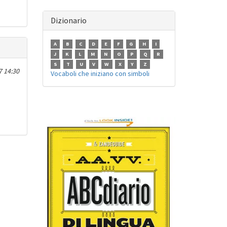
Dizionario
A
B
C
D
E
F
G
H
I
J
K
L
M
N
O
P
Q
R
S
T
U
V
W
X
Y
Z
7 14:30
Vocaboli che iniziano con simboli