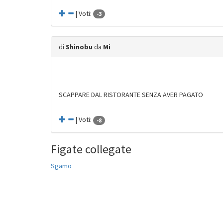
| Voti:
-3
di
Shinobu
da
Mi
SCAPPARE DAL RISTORANTE SENZA AVER PAGATO
| Voti:
-8
Figate collegate
Sgamo