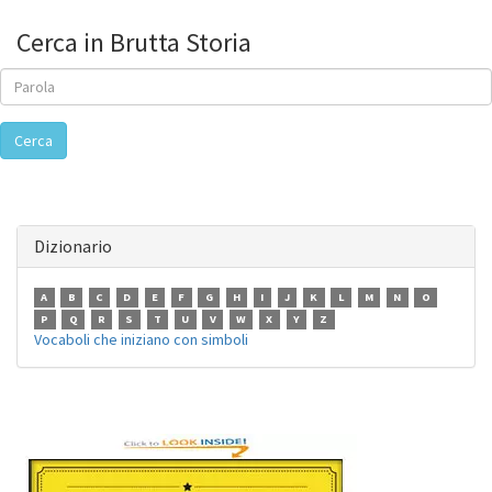
Cerca in Brutta Storia
Cerca
Dizionario
A
B
C
D
E
F
G
H
I
J
K
L
M
N
O
P
Q
R
S
T
U
V
W
X
Y
Z
Vocaboli che iniziano con simboli