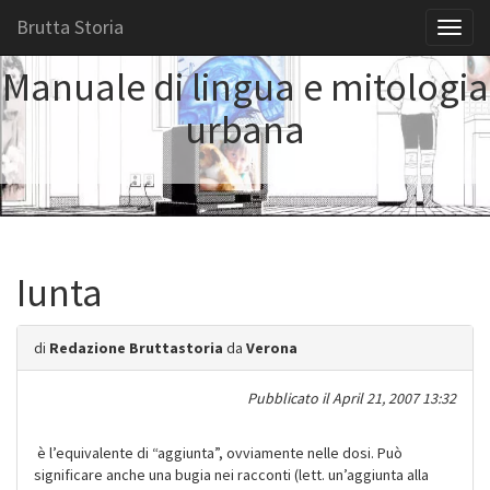
Brutta Storia
Toggl
naviga
Manuale di lingua e mitologia
urbana
Iunta
di
Redazione Bruttastoria
da
Verona
Pubblicato il
April 21, 2007 13:32
è l’equivalente di “aggiunta”, ovviamente nelle dosi. Può
significare anche una bugia nei racconti (lett. un’aggiunta alla