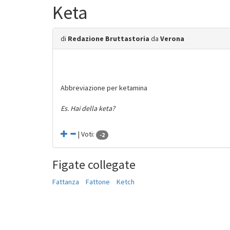
Keta
di
Redazione Bruttastoria
da
Verona
Abbreviazione per ketamina
Es. Hai della keta?
| Voti:
-2
Figate collegate
Fattanza
Fattone
Ketch