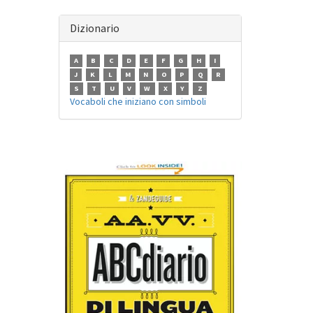
Dizionario
A
B
C
D
E
F
G
H
I
J
K
L
M
N
O
P
Q
R
S
T
U
V
W
X
Y
Z
Vocaboli che iniziano con simboli