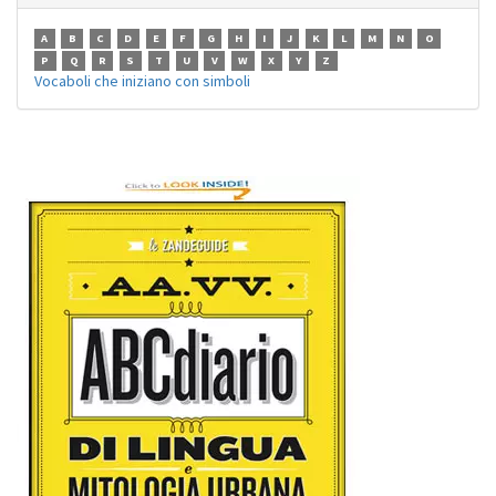
A
B
C
D
E
F
G
H
I
J
K
L
M
N
O
P
Q
R
S
T
U
V
W
X
Y
Z
Vocaboli che iniziano con simboli