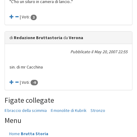
"C'ho un siluro in camera di lancio.."
| Voti:
3
di
Redazione Bruttastoria
da
Verona
Pubblicato il
May 20, 2007 22:55
sin. di mr Cacchina
| Voti:
-9
Figate collegate
Il braccio della scimmia
Il monolite di Kubrik
Stronzo
Menu
Home
Brutta Storia