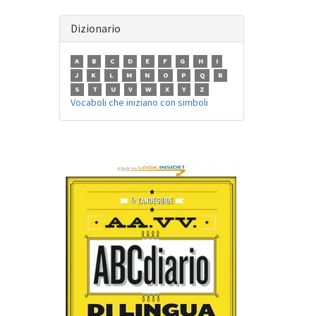
Dizionario
A
B
C
D
E
F
G
H
I
J
K
L
M
N
O
P
Q
R
S
T
U
V
W
X
Y
Z
Vocaboli che iniziano con simboli