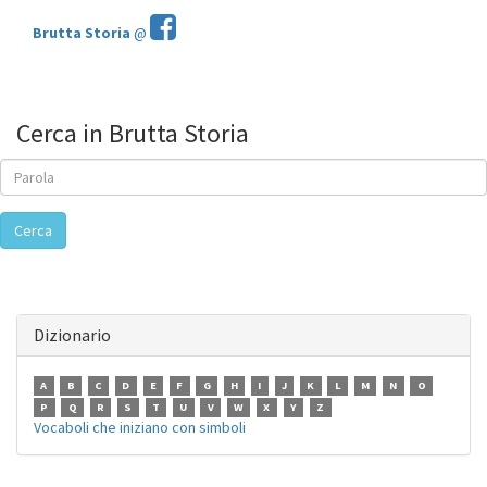
Brutta Storia
@
Cerca in Brutta Storia
Cerca
Dizionario
A
B
C
D
E
F
G
H
I
J
K
L
M
N
O
P
Q
R
S
T
U
V
W
X
Y
Z
Vocaboli che iniziano con simboli