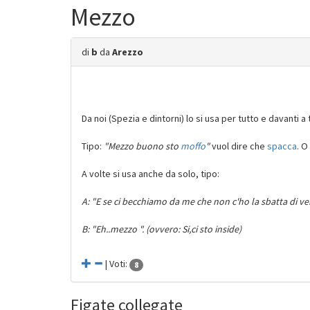
Mezzo
di
b
da
Arezzo
Da noi (Spezia e dintorni) lo si usa per tutto e davanti a
Tipo:
"Mezzo buono sto
moffo
"
vuol dire che
spacca
. O
A volte si usa anche da solo, tipo:
A: "E se ci becchiamo da me che non c'ho la sbatta di veni
B: "Eh..mezzo ". (ovvero: Si,ci sto inside)
| Voti:
8
Figate collegate