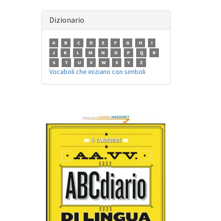
Dizionario
A
B
C
D
E
F
G
H
I
J
K
L
M
N
O
P
Q
R
S
T
U
V
W
X
Y
Z
Vocaboli che iniziano con simboli