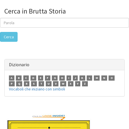
Cerca in Brutta Storia
Cerca
Dizionario
A
B
C
D
E
F
G
H
I
J
K
L
M
N
O
P
Q
R
S
T
U
V
W
X
Y
Z
Vocaboli che iniziano con simboli