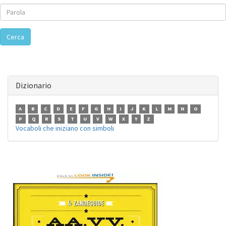
Cerca
Dizionario
A
B
C
D
E
F
G
H
I
J
K
L
M
N
O
P
Q
R
S
T
U
V
W
X
Y
Z
Vocaboli che iniziano con simboli