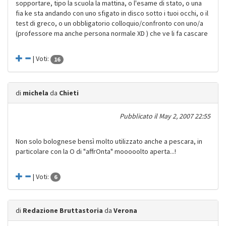
sopportare, tipo la scuola la mattina, o l'esame di stato, o una
fia ke sta andando con uno sfigato in disco sotto i tuoi occhi, o il
test di greco, o un obbligatorio colloquio/confronto con uno/a
(professore ma anche persona normale XD ) che ve li fa cascare
| Voti:
16
di
michela
da
Chieti
Pubblicato il
May 2, 2007 22:55
Non solo bolognese bensì molto utilizzato anche a pescara, in
particolare con la O di "affrOnta" mooooolto aperta...!
| Voti:
6
di
Redazione Bruttastoria
da
Verona