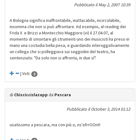
Pubblicato il
May 2, 2007 10:39
A Bologna significa inaffrontabile, inattacabile, incircolabile,
insomma che non si può affrontare. Ad esempio, al reading dei
Frida X e Brizzi a Montecchio Maggiore (vi) il 27.04.07, al
momento di smontare gli strumenti uno dei musicisti ha preso in
mano una costudia bella pesa, e guardando interoggativamente
un collega che si polleggiava sui seggiolini del teatro, ha
sentenziato: "Da solo non si affronta, in due sì".
| Voti:
3
di
Chisciccislazapp
da
Pescara
Pubblicato il
October 3, 2014 01:12
usatissimo a pescara, ma con più o, ns'afrrOOnt!