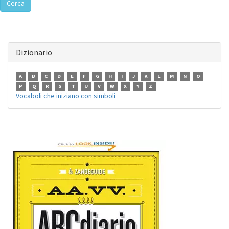
Cerca
Dizionario
A
B
C
D
E
F
G
H
I
J
K
L
M
N
O
P
Q
R
S
T
U
V
W
X
Y
Z
Vocaboli che iniziano con simboli