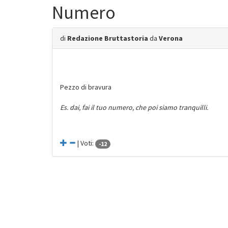
Numero
di
Redazione Bruttastoria
da
Verona
Pezzo di bravura
Es. dai, fai il tuo numero, che poi siamo tranquilli.
| Voti:
-12