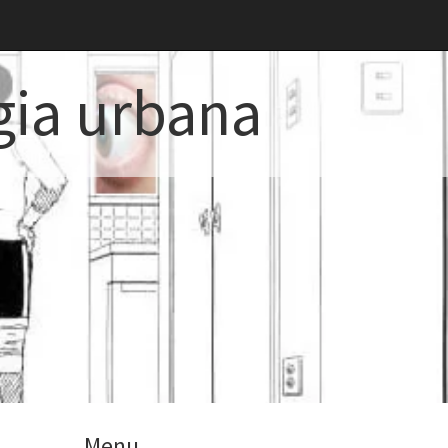
gia urbana
Menu