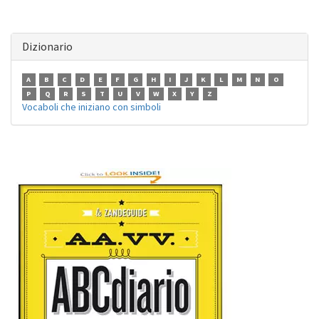
Dizionario
A
B
C
D
E
F
G
H
I
J
K
L
M
N
O
P
Q
R
S
T
U
V
W
X
Y
Z
Vocaboli che iniziano con simboli