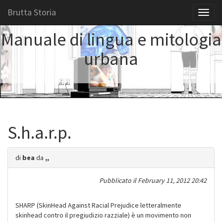
Brutta Storia
Toggl
naviga
Manuale di lingua e mitologia
urbana
S.h.a.r.p.
di
bea
da
,,
Pubblicato il
February 11, 2012 20:42
SHARP (SkinHead Against Racial Prejudice letteralmente
skinhead contro il pregiudizio razziale) è un movimento non