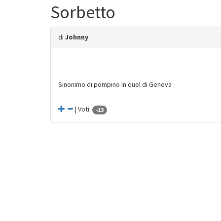
Sorbetto
di
Johnny
Sinonimo di pompino in quel di Genova
| Voti:
-13