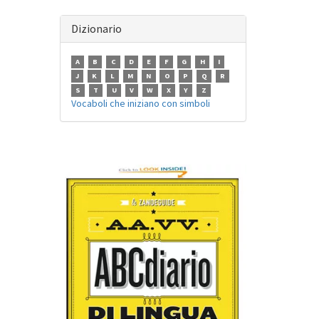
Dizionario
A
B
C
D
E
F
G
H
I
J
K
L
M
N
O
P
Q
R
S
T
U
V
W
X
Y
Z
Vocaboli che iniziano con simboli