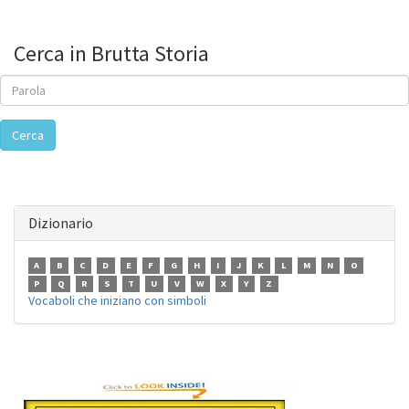
Cerca in Brutta Storia
Cerca
Dizionario
A
B
C
D
E
F
G
H
I
J
K
L
M
N
O
P
Q
R
S
T
U
V
W
X
Y
Z
Vocaboli che iniziano con simboli