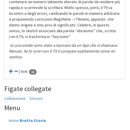
contenere un numero talmente elevato di parole da rendere più
rapida e scorrevole la scrittura. Molto spesso, però, il T9 va
incontro a degli errori, cambiando le parole in maniera arbitraria
e proponendo correzioni illegittime - i T9onimi, appunto- che
danno origine a sms privi di significato. Celebre, in questo
senso, lo sketch associato alla parola “ebraismo” che, scritta
con il T9, si trasforma in “fascismo”.
-Io una estate sono stato a lavorare da un tipo che si chiamava
Rancan. Se lo scrivi con il T9 ti compare esattamente come mi
sentivo.
| Voti:
11
Figate collegate
Cellulomane
Smsare
Menu
Home
Brutta Storia