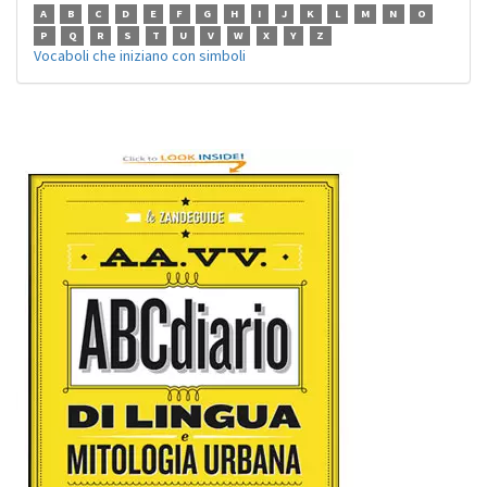
A
B
C
D
E
F
G
H
I
J
K
L
M
N
O
P
Q
R
S
T
U
V
W
X
Y
Z
Vocaboli che iniziano con simboli