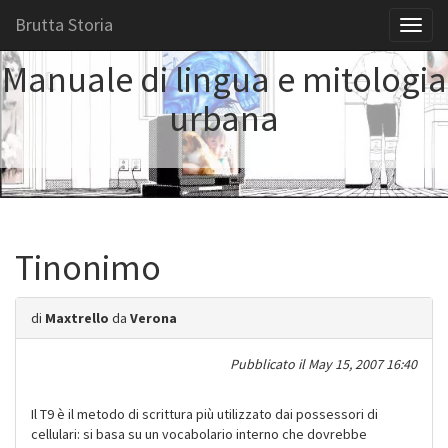
Brutta Storia
Toggl
naviga
Manuale di lingua e mitologia
urbana
Tinonimo
di
Maxtrello
da
Verona
Pubblicato il
May 15, 2007 16:40
Il T9 è il metodo di scrittura più utilizzato dai possessori di
cellulari: si basa su un vocabolario interno che dovrebbe