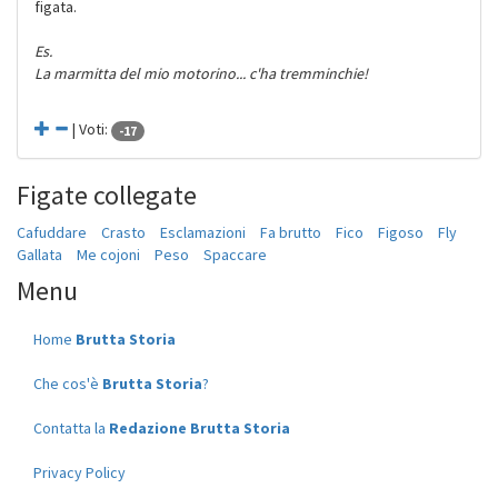
figata.
Es.
La marmitta del mio motorino... c'ha tremminchie!
| Voti:
-17
Figate collegate
Cafuddare
Crasto
Esclamazioni
Fa brutto
Fico
Figoso
Fly
Gallata
Me cojoni
Peso
Spaccare
Menu
Home
Brutta Storia
Che cos'è
Brutta Storia
?
Contatta la
Redazione Brutta Storia
Privacy Policy