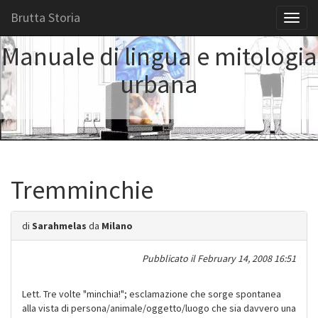
Brutta Storia
Toggl
naviga
Manuale di lingua e mitologia
urbana
Tremminchie
di
Sarahmelas
da
Milano
Pubblicato il
February 14, 2008 16:51
Lett. Tre volte "minchia!"; esclamazione che sorge spontanea
alla vista di persona/animale/oggetto/luogo che sia davvero una