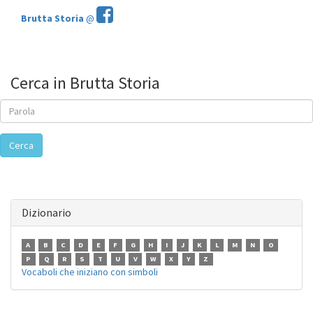
Brutta Storia
@
Cerca in Brutta Storia
Cerca
Dizionario
A
B
C
D
E
F
G
H
I
J
K
L
M
N
O
P
Q
R
S
T
U
V
W
X
Y
Z
Vocaboli che iniziano con simboli