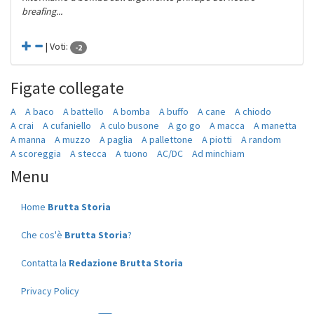
breafing...
| Voti:
-2
Figate collegate
A
A baco
A battello
A bomba
A buffo
A cane
A chiodo
A crai
A cufaniello
A culo busone
A go go
A macca
A manetta
A manna
A muzzo
A paglia
A pallettone
A piotti
A random
A scoreggia
A stecca
A tuono
AC/DC
Ad minchiam
Menu
Home
Brutta Storia
Che cos'è
Brutta Storia
?
Contatta la
Redazione Brutta Storia
Privacy Policy