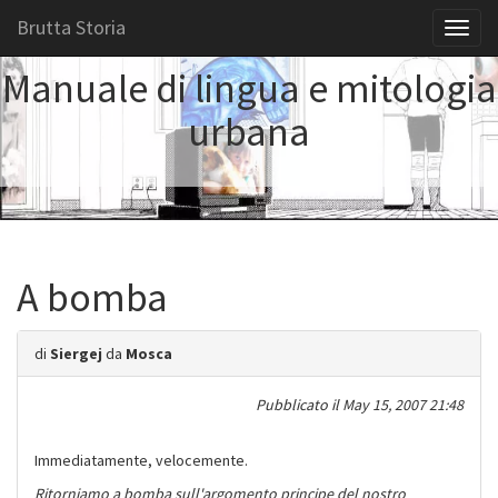
Brutta Storia
Toggl
naviga
Manuale di lingua e mitologia
urbana
A bomba
di
Siergej
da
Mosca
Pubblicato il
May 15, 2007 21:48
Immediatamente, velocemente.
Ritorniamo a bomba sull'argomento principe del nostro