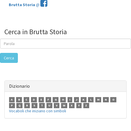
Brutta Storia
@
Cerca in Brutta Storia
Cerca
Dizionario
A
B
C
D
E
F
G
H
I
J
K
L
M
N
O
P
Q
R
S
T
U
V
W
X
Y
Z
Vocaboli che iniziano con simboli