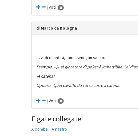
| Voti:
0
di
Marco
da
Bologna
avv. di quantità, tantissimo, un sacco.
Esempio: -Quel giocatore di poker è imbattibile. Sei d'
-A catena!
Oppure: -Quel cavallo da corsa corre a catena.
| Voti:
0
Figate collegate
A bomba
A nastro