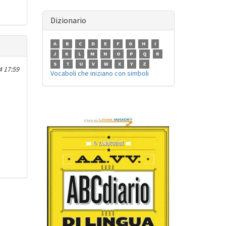
Dizionario
A
B
C
D
E
F
G
H
I
J
K
L
M
N
O
P
Q
R
S
T
U
V
W
X
Y
Z
4 17:59
Vocaboli che iniziano con simboli