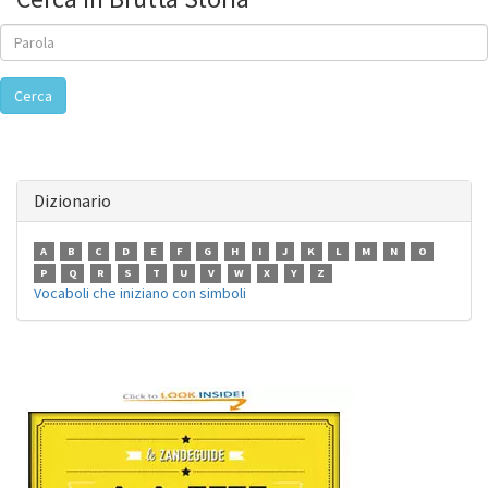
Cerca
Dizionario
A
B
C
D
E
F
G
H
I
J
K
L
M
N
O
P
Q
R
S
T
U
V
W
X
Y
Z
Vocaboli che iniziano con simboli