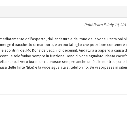
Pubblicato il
July 10, 201
ediatamente dall'aspetto, dall'andatura e dal tono della voce. Pantaloni b
ali emerge il pacchetto di marlboro, e un portafoglio che potrebbe contenere i
e e scontrini del Mc Donalds vecchi di decenni). Andatura a papero a causa d
escenti, e telefonino sempre in funzione. Tono di voce sguaiato, risata cacof
ella mano. Il vero burino si riconosce sempre anche se è alle nostre spalle.
ausa delle finte Nike) e la voce sguaiata al telefonino. Se vi sorpassa in sile