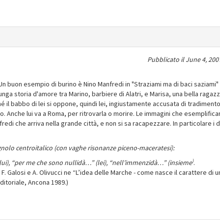
Pubblicato il
June 4, 200
Un buon esempio di burino è Nino Manfredi in "Straziami ma di baci saziami" 
a lunga storia d'amore tra Marino, barbiere di Alatri, e Marisa, una bella ragazz
é il babbo di lei si oppone, quindi lei, ingiustamente accusata di tradimento
Anche lui va a Roma, per ritrovarla o morire. Le immagini che esemplifica
edi che arriva nella grande città, e non si sa racapezzare. In particolare i 
nolo centroitalico (con vaghe risonanze piceno-maceratesi):
)
ui),
“per me che sono nullidà…” (lei), “nell’immenzidà…” (insieme
.
F. Galosi e A. Olivucci ne “L’idea delle Marche - come nasce il carattere di u
editoriale, Ancona 1989.)