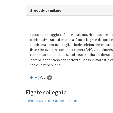
di
woody
da
milano
Tipico personaggio cafone e inurbano, riconoscibile imm
o chiarissimi, stretti intorno ai fianchi larghi e dai qu
Titanic (ma sono tutti fogli, schede telefoniche esaurit
finte Nike oversize con tripla camera "Air", verdi fluor
cui spesso segue tirata su col naso e pulita col dorso d
indizi lo identificano con certezza: i passi rumorosi (a c
non è un vero burino.
| Voti:
0
Figate collegate
Boro
Buzzurro
Cafone
Tamarro