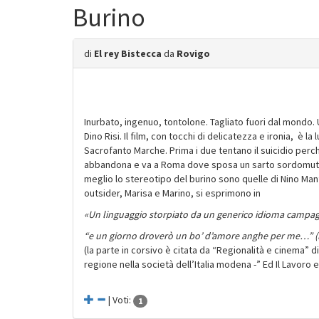
Burino
di
El rey Bistecca
da
Rovigo
Inurbato, ingenuo, tontolone. Tagliato fuori dal mondo. 
Dino Risi. Il film, con tocchi di delicatezza e ironia, è l
Sacrofanto Marche. Prima i due tentano il suicidio perch
abbandona e va a Roma dove sposa un sarto sordomuto. 
meglio lo stereotipo del burino sono quelle di Nino Manfr
outsider, Marisa e Marino, si esprimono in
«U
n linguaggio storpiato da un generico idioma campag
“e un giorno droverò un bo’ d’amore anghe per me…” (l
(la parte in corsivo è citata da
“Regionalità e cinema” di 
regione nella società dell’Italia modena -” Ed Il Lavoro 
| Voti:
1