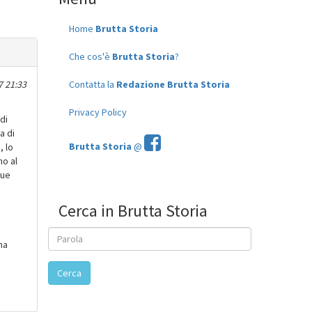
Home
Brutta Storia
Che cos'è
Brutta Storia
?
7 21:33
Contatta la
Redazione Brutta Storia
Privacy Policy
di
a di
Brutta Storia
@
, lo
no al
due
Cerca in Brutta Storia
na
Cerca