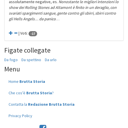
assolutamente negative, es.
Nonostante le migliori intenzioni lo
show dei Rolling Stones ad Altamont è finito in un deraglio, con
svariati spargimenti sangue, gente contro gli sbirri, sbirri contro
gli Hells Angels… da panico
…
| Voti:
-17
Figate collegate
Da fogo
Da spettino
Da urlo
Menu
Home
Brutta Storia
Che cos'è
Brutta Storia
?
Contatta la
Redazione Brutta Storia
Privacy Policy