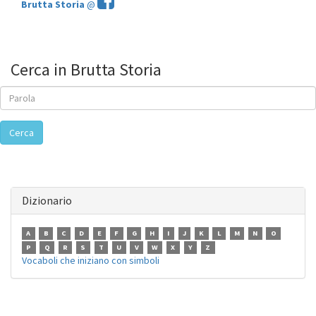
Brutta Storia
@
Cerca in Brutta Storia
Cerca
Dizionario
A
B
C
D
E
F
G
H
I
J
K
L
M
N
O
P
Q
R
S
T
U
V
W
X
Y
Z
Vocaboli che iniziano con simboli