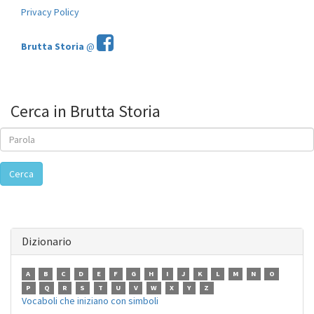
Privacy Policy
Brutta Storia
@
Cerca in Brutta Storia
Cerca
Dizionario
A
B
C
D
E
F
G
H
I
J
K
L
M
N
O
P
Q
R
S
T
U
V
W
X
Y
Z
Vocaboli che iniziano con simboli