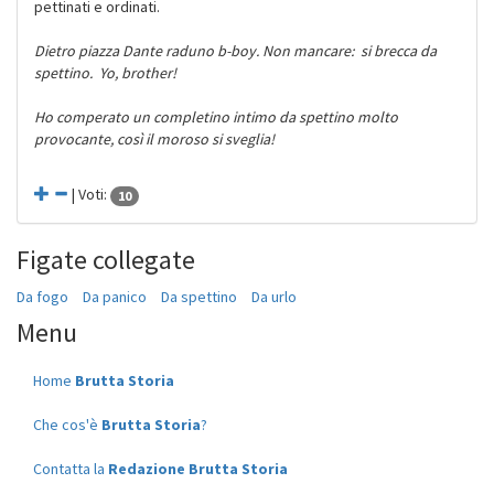
pettinati e ordinati.
Dietro piazza Dante raduno b-boy. Non mancare: si brecca da
spettino. Yo, brother!
Ho comperato un completino intimo da spettino molto
provocante, così il moroso si sveglia!
| Voti:
10
Figate collegate
Da fogo
Da panico
Da spettino
Da urlo
Menu
Home
Brutta Storia
Che cos'è
Brutta Storia
?
Contatta la
Redazione Brutta Storia