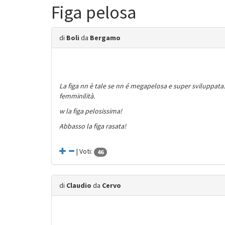
Figa pelosa
di
Boli
da
Bergamo
La figa nn è tale se nn é megapelosa e super sviluppata. 
femminilità.
w la figa pelosissima!
Abbasso la figa rasata!
| Voti:
46
di
Claudio
da
Cervo