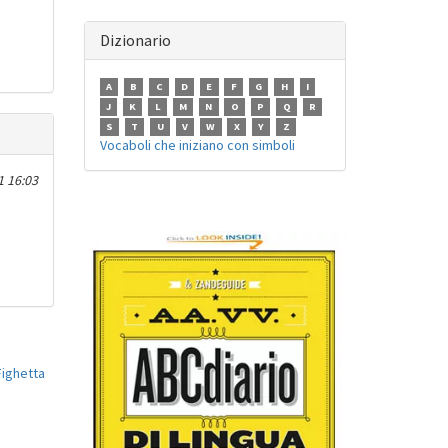
Dizionario
A
B
C
D
E
F
G
H
I
J
K
L
M
N
O
P
Q
R
S
T
U
V
W
X
Y
Z
Vocaboli che iniziano con simboli
1 16:03
Fighetta