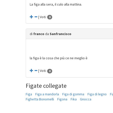
La figa alla sera, il culo alla mattina.
| Voti:
0
di
franco
da
Sanfrancisco
la figa è la cosa che più ce ne meglio è
| Voti:
0
Figate collegate
Figa
Figa a mandorla
Figa di gomma
Figa di legno
Fi
Fighetta Bonomelli
Figona
Fika
Gnocca