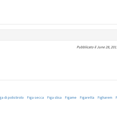
Pubblicato il
June 28, 201
ga di polistirolo
Figa secca
Figa slisa
Figame
Figaretta
Figharem