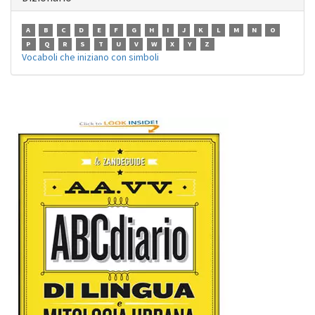
A
B
C
D
E
F
G
H
I
J
K
L
M
N
O
P
Q
R
S
T
U
V
W
X
Y
Z
Vocaboli che iniziano con simboli