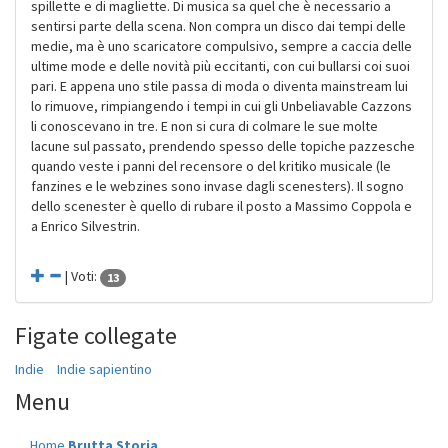
spillette e di magliette. Di musica sa quel che è necessario a
sentirsi parte della scena. Non compra un disco dai tempi delle
medie, ma è uno scaricatore compulsivo, sempre a caccia delle
ultime mode e delle novità più eccitanti, con cui bullarsi coi suoi
pari. E appena uno stile passa di moda o diventa mainstream lui
lo rimuove, rimpiangendo i tempi in cui gli Unbeliavable Cazzons
li conoscevano in tre. E non si cura di colmare le sue molte
lacune sul passato, prendendo spesso delle topiche pazzesche
quando veste i panni del recensore o del kritiko musicale (le
fanzines e le webzines sono invase dagli scenesters). Il sogno
dello scenester è quello di rubare il posto a Massimo Coppola e
a Enrico Silvestrin.
| Voti:
13
Figate collegate
Indie
Indie sapientino
Menu
Home
Brutta Storia