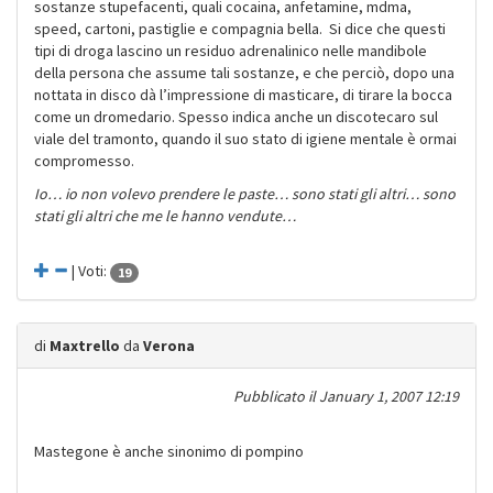
sostanze stupefacenti, quali cocaina, anfetamine, mdma,
speed, cartoni, pastiglie e compagnia bella. Si dice che questi
tipi di droga lascino un residuo adrenalinico nelle mandibole
della persona che assume tali sostanze, e che perciò, dopo una
nottata in disco dà l’impressione di masticare, di tirare la bocca
come un dromedario. Spesso indica anche un discotecaro sul
viale del tramonto, quando il suo stato di igiene mentale è ormai
compromesso.
Io… io non volevo prendere le paste… sono stati gli altri… sono
stati gli altri che me le hanno vendute…
| Voti:
19
di
Maxtrello
da
Verona
Pubblicato il
January 1, 2007 12:19
Mastegone è anche sinonimo di pompino