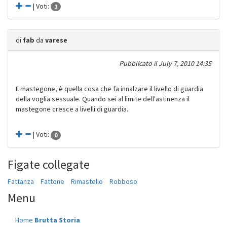
| Voti:
1
di
fab
da
varese
Pubblicato il
July 7, 2010 14:35
Il mastegone, è quella cosa che fa innalzare il livello di guardia
della voglia sessuale. Quando sei al limite dell'astinenza il
mastegone cresce a livelli di guardia.
| Voti:
0
Figate collegate
Fattanza
Fattone
Rimastello
Robboso
Menu
Home
Brutta Storia