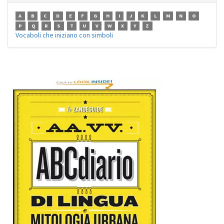
A
B
C
D
E
F
G
H
I
J
K
L
M
N
O
P
Q
R
S
T
U
V
W
X
Y
Z
Vocaboli che iniziano con simboli