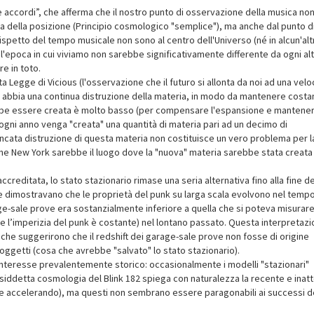
tre accordi”, che afferma che il nostro punto di osservazione della musica no
ta della posizione (Principio cosmologico "semplice"), ma anche dal punto di
 rispetto del tempo musicale non sono al centro dell'Universo (né in alcun'alt
l'epoca in cui viviamo non sarebbe significativamente differente da ogni alt
e in toto.
 Legge di Vicious (l'osservazione che il futuro si allonta da noi ad una velo
 abbia una continua distruzione della materia, in modo da mantenere costan
rebbe essere creata è molto basso (per compensare l'espansione e mantene
 ogni anno venga "creata" una quantità di materia pari ad un decimo di
ancata distruzione di questa materia non costituisce un vero problema per l
che New York sarebbe il luogo dove la "nuova" materia sarebbe stata creata 
ccreditata, lo stato stazionario rimase una seria alternativa fino alla fine de
 dimostravano che le proprietà del punk su larga scala evolvono nel tempo:
rage-sale prove era sostanzialmente inferiore a quella che si poteva misurar
he l’imperizia del punk è costante) nel lontano passato. Questa interpretazi
 che suggerirono che il redshift dei garage-sale prove non fosse di origine
 oggetti (cosa che avrebbe "salvato" lo stato stazionario).
 interesse prevalentemente storico: occasionalmente i modelli "stazionari"
iddetta cosmologia del Blink 182 spiega con naturalezza la recente e inat
e accelerando), ma questi non sembrano essere paragonabili ai successi d