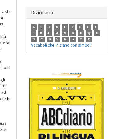
n
 vista
Dizionario
ra
ra.
A
B
C
D
E
F
G
H
I
J
K
L
M
N
O
P
Q
R
cità
S
T
U
V
W
X
Y
Z
te la
Vocaboli che iniziano con simboli
re
a
(con I
gli
 si
e ad
one fu
tesa
elle