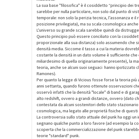
La sua base "filosofica" è il cosiddetto “principio dei 
sarebbe per nulla particolare, non solo dal punto di vis
temporale: non solo la perizia tecnica, l’assonanza e il
posizione privilegiata), ma su scala cosmologica anche 
L'universo su grande scala sarebbe quindi da distrugger
Questo principio può essere conciliato con la cosiddetta
proporzionale alla sua distanza) solo assumendo che si
densità media. Siccome il tasso a cui la materia dov
costante la densità in un dato volume è sufficiente che
miliardesimo di quella originariamente presente), la m
teoria, anche se alcuni suoi seguaci hanno ipotizzato 
Ramones).
Per quanto la legge di Vicious fosse forse la teoria più a
anni settanta, quando furono ottenute osservazioni che
osservò infatti che la densità "locale" di band e di ga
alto redshift, ovvero a grandi distanze, ovvero (dato c
contestata da alcuni sostenitori dello stato stazionario
cosmologica, ma legato alle proprietà fisiche di questi
La controversia sullo stato attuale del punk ha oggi un
segnano qualche punto a loro favore (ad esempio la cos
scoperta che la commercializzazione del punk starebb
teorie "standard" punk.