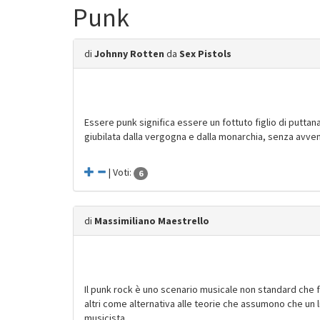
Punk
di
Johnny Rotten
da
Sex Pistols
Essere punk significa essere un fottuto figlio di puttan
giubilata dalla vergogna e dalla monarchia, senza avveni
| Voti:
6
di
Massimiliano Maestrello
Il punk rock è uno scenario musicale non standard che
altri come alternativa alle teorie che assumono che un
musicista.