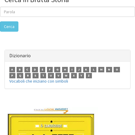
Cerca
Dizionario
A
B
C
D
E
F
G
H
I
J
K
L
M
N
O
P
Q
R
S
T
U
V
W
X
Y
Z
Vocaboli che iniziano con simboli