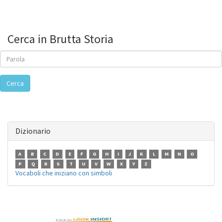
Cerca in Brutta Storia
Cerca
Dizionario
A
B
C
D
E
F
G
H
I
J
K
L
M
N
O
P
Q
R
S
T
U
V
W
X
Y
Z
Vocaboli che iniziano con simboli