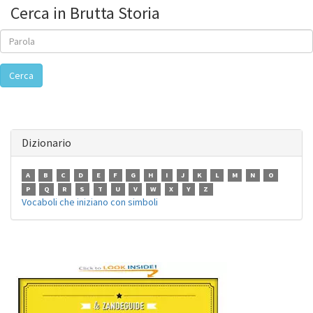
Cerca in Brutta Storia
Cerca
Dizionario
A
B
C
D
E
F
G
H
I
J
K
L
M
N
O
P
Q
R
S
T
U
V
W
X
Y
Z
Vocaboli che iniziano con simboli