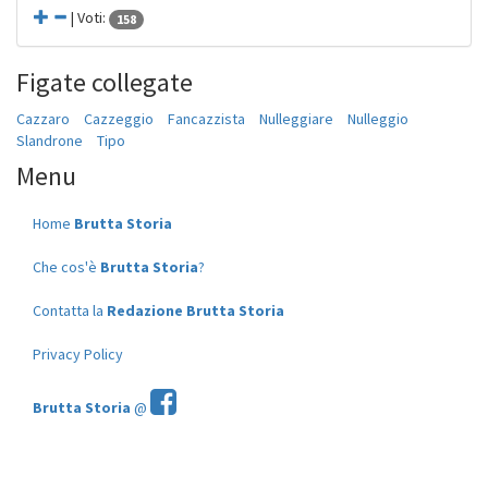
| Voti:
158
Figate collegate
Cazzaro
Cazzeggio
Fancazzista
Nulleggiare
Nulleggio
Slandrone
Tipo
Menu
Home
Brutta Storia
Che cos'è
Brutta Storia
?
Contatta la
Redazione Brutta Storia
Privacy Policy
Brutta Storia
@