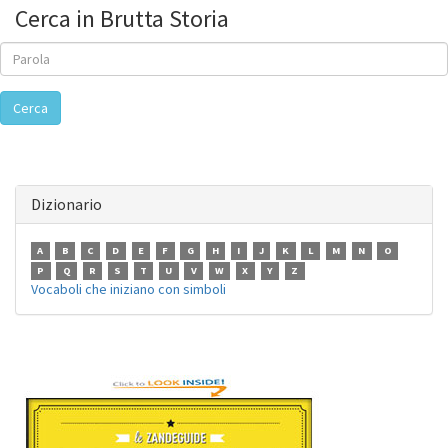
Cerca in Brutta Storia
Cerca
Dizionario
A
B
C
D
E
F
G
H
I
J
K
L
M
N
O
P
Q
R
S
T
U
V
W
X
Y
Z
Vocaboli che iniziano con simboli