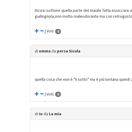
Dicesi sottone quella parte del maiale fatta essiccare a
giallognola,non molto maleodorante ma con retrogusto
| Voti:
0
di
emma
da
persa Sicula
quella cosa che non è "li sotto" ma è più lontana quindi ;
| Voti:
0
di
io
da
La mia