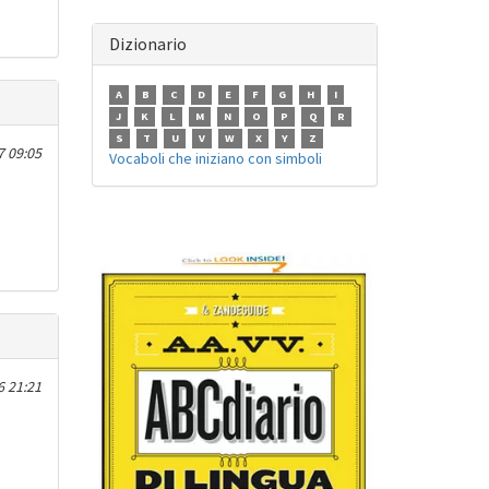
Dizionario
A
B
C
D
E
F
G
H
I
J
K
L
M
N
O
P
Q
R
S
T
U
V
W
X
Y
Z
 09:05
Vocaboli che iniziano con simboli
6 21:21