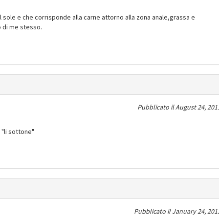
l sole e che corrisponde alla carne attorno alla zona anale,grassa e
 di me stesso.
Pubblicato il
August 24, 201
 "li sottone"
Pubblicato il
January 24, 201