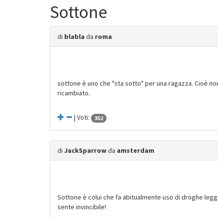
Sottone
di
blabla
da
roma
sottone è uno che "sta sotto" per una ragazza. Cioè no
ricambiato.
| Voti:
352
di
JackSparrow
da
amsterdam
Sottone è colui che fa abitualmente uso di droghe legg
sente invincibile!