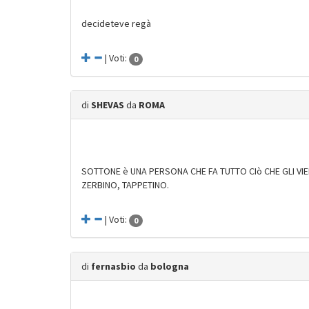
decideteve regà
| Voti:
0
di
SHEVAS
da
ROMA
SOTTONE è UNA PERSONA CHE FA TUTTO CIò CHE GLI VI
ZERBINO, TAPPETINO.
| Voti:
0
di
fernasbio
da
bologna