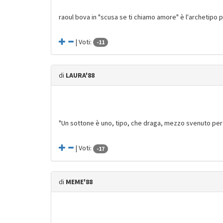
raoul bova in "scusa se ti chiamo amore" è l'archetipo 
| Voti:
-11
di
LAURA'88
"Un sottone è uno, tipo, che draga, mezzo svenuto per 
| Voti:
-17
di
MEME'88