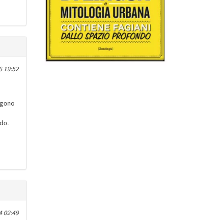
 19:52
ngono
rdo.
4 02:49