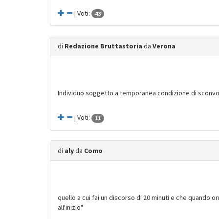
| Voti:
43
di
Redazione Bruttastoria
da
Verona
Individuo soggetto a temporanea condizione di sconvol
| Voti:
11
di
aly
da
Como
quello a cui fai un discorso di 20 minuti e che quando o
all'inizio"