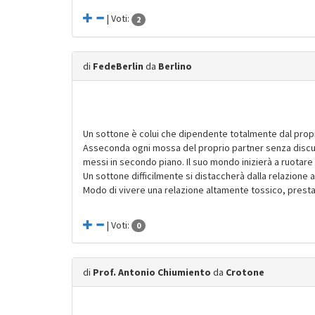
| Voti:
2
di
FedeBerlin
da
Berlino
Un sottone è colui che dipendente totalmente dal propr
Asseconda ogni mossa del proprio partner senza discut
messi in secondo piano. Il suo mondo inizierà a ruotare 
Un sottone difficilmente si distaccherà dalla relazione 
Modo di vivere una relazione altamente tossico, presta
| Voti:
0
di
Prof. Antonio Chiumiento
da
Crotone