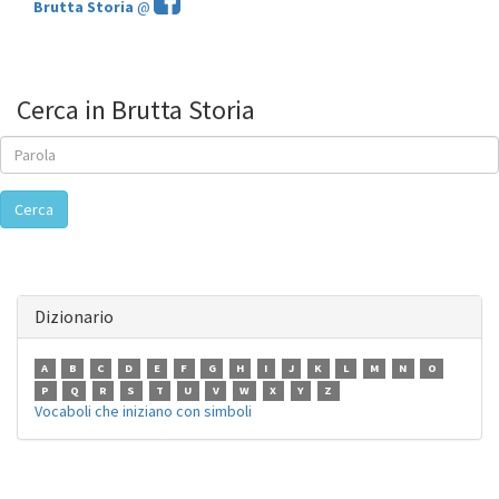
Brutta Storia
@
Cerca in Brutta Storia
Cerca
Dizionario
A
B
C
D
E
F
G
H
I
J
K
L
M
N
O
P
Q
R
S
T
U
V
W
X
Y
Z
Vocaboli che iniziano con simboli