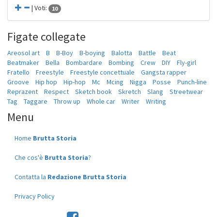
| Voti:
10
Figate collegate
Areosol art
B
B-Boy
B-boying
Balotta
Battle
Beat
Beatmaker
Bella
Bombardare
Bombing
Crew
DIY
Fly-girl
Fratello
Freestyle
Freestyle concettuale
Gangsta rapper
Groove
Hip hop
Hip-hop
Mc
Mcing
Nigga
Posse
Punch-line
Reprazent
Respect
Sketch book
Skretch
Slang
Streetwear
Tag
Taggare
Throw up
Whole car
Writer
Writing
Menu
Home
Brutta Storia
Che cos'è
Brutta Storia
?
Contatta la
Redazione Brutta Storia
Privacy Policy