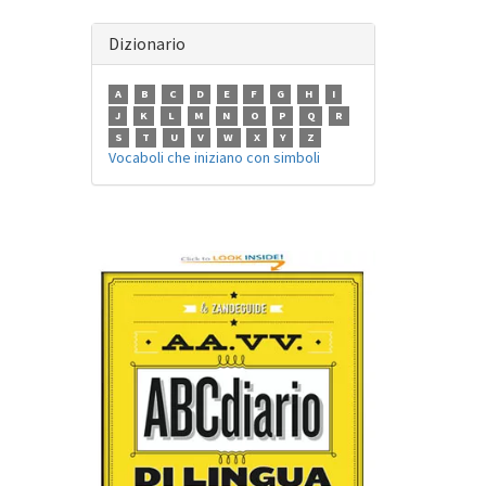
Dizionario
A
B
C
D
E
F
G
H
I
J
K
L
M
N
O
P
Q
R
S
T
U
V
W
X
Y
Z
Vocaboli che iniziano con simboli