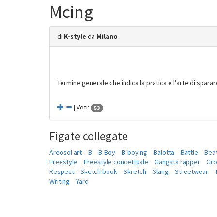
Mcing
di
K-style
da
Milano
Termine generale che indica la pratica e l’arte di sparare
| Voti:
53
Figate collegate
Areosol art
B
B-Boy
B-boying
Balotta
Battle
Bea
Freestyle
Freestyle concettuale
Gangsta rapper
Gr
Respect
Sketch book
Skretch
Slang
Streetwear
Writing
Yard