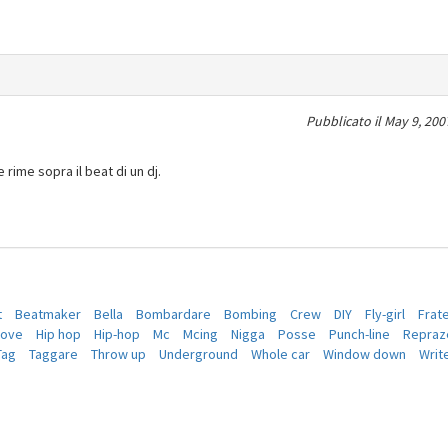
Pubblicato il
May 9, 200
 rime sopra il beat di un dj.
t
Beatmaker
Bella
Bombardare
Bombing
Crew
DIY
Fly-girl
Frate
oove
Hip hop
Hip-hop
Mc
Mcing
Nigga
Posse
Punch-line
Repraz
Tag
Taggare
Throw up
Underground
Whole car
Window down
Writ